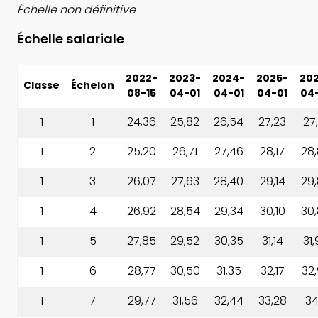
Échelle non définitive
Échelle salariale
2022-
2023-
2024-
2025-
20
Classe
Échelon
08-15
04-01
04-01
04-01
04
1
1
24,36
25,82
26,54
27,23
27,
1
2
25,20
26,71
27,46
28,17
28
1
3
26,07
27,63
28,40
29,14
29
1
4
26,92
28,54
29,34
30,10
30
1
5
27,85
29,52
30,35
31,14
31,
1
6
28,77
30,50
31,35
32,17
32
1
7
29,77
31,56
32,44
33,28
34,