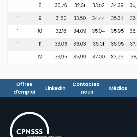
1
8
30,76
32,61
33,52
34,39
35
1
9
31,60
33,50
34,44
35,34
36
1
10
32,16
34,09
35,04
35,95
36
1
11
33,05
35,03
36,01
36,95
37
1
12
33,95
35,99
37,00
37,96
38
Offres
Contactez-
LinkedIn
Médias
d'emploi
nous