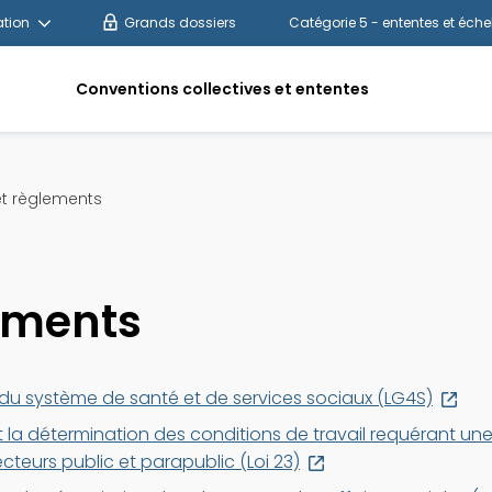
tion
Grands dossiers
Catégorie 5 - ententes et éche
Conventions collectives et ententes
et règlements
lements
Ce
 du système de santé et de services sociaux (LG4S)
lien
et la détermination des conditions de travail requérant un
s'ou
Ce
teurs public et parapublic (Loi 23)
dan
lien