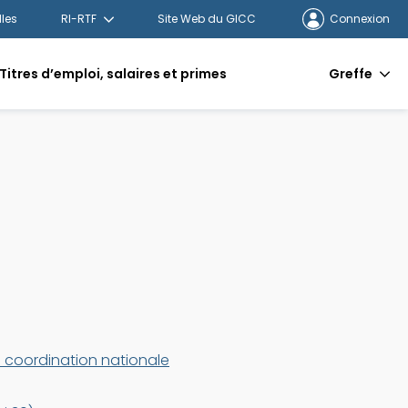
lles
RI-RTF
Site Web du GICC
Connexion
Titres d’emploi, salaires et primes
Greffe
e coordination nationale
vrira
s