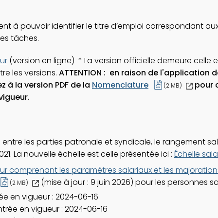
 à pouvoir identifier le titre d’emploi correspondant aux
es tâches.
ur
(version en ligne) * La version officielle demeure celle
re les versions.
ATTENTION : en raison de l'application d
Ce
z à la version PDF de la
Nomenclature
pour c
(2 MB)
lien
vigueur.
s'ouvrira
dans
une
nouvelle
fenêtre
 entre les parties patronale et syndicale, le rangement sala
021. La nouvelle échelle est celle présentée ici :
Échelle sala
r comprenant les paramètres salariaux et les majoratio
Ce
(mise à jour : 9 juin 2026) pour les personnes s
(2 MB)
lien
ée en vigueur : 2024-06-16
s'ouvrira
dans
trée en vigueur : 2024-06-16
une