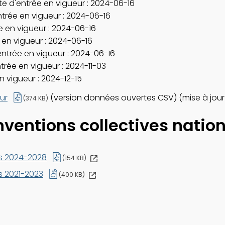
nouvelle
e d'entrée en vigueur : 2024-06-16
fenêtre
trée en vigueur : 2024-06-16
 en vigueur : 2024-06-16
 en vigueur : 2024-06-16
ntrée en vigueur : 2024-06-16
rée en vigueur : 2024-11-03
n vigueur : 2024-12-15
ur
(version données ouvertes CSV) (mise à jour :
(374 KB)
ventions collectives natio
Ce
es 2024-2028
(154 KB)
lien
s'ouvrira
Ce
s 2021-2023
(400 KB)
dans
lien
une
s'ouvrira
nouvelle
dans
fenêtre
une
nouvelle
fenêtre