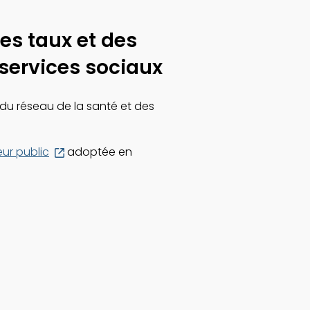
des taux et des
 services sociaux
e du réseau de la santé et des
Ce
eur public
adoptée en
lien
s'ouvrira
dans
une
nouvelle
fenêtre