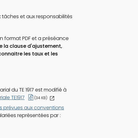
 tâches et aux responsabilités
 en format PDF et a préséance
e la clause d'ajustement,
onnaitre les taux et les
rial du TE 1917 est modifié à
Ce
riale TE1917
(34 KB)
lien
s'ouvrira
ns prévues aux conventions
dans
alariées représentées par :
une
nouvelle
fenêtre