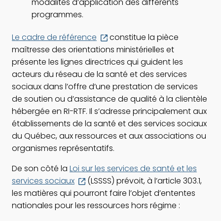
modalités d’application des différents
programmes.
Ce
Le cadre de référence
constitue la pièce
lien
maîtresse des orientations ministérielles et
s'ouvrira
présente les lignes directrices qui guident les
dans
acteurs du réseau de la santé et des services
une
sociaux dans l’offre d’une prestation de services
nouvelle
de soutien ou d’assistance de qualité à la clientèle
fenêtre
hébergée en RI-RTF. Il s’adresse principalement aux
établissements de la santé et des services sociaux
du Québec, aux ressources et aux associations ou
organismes représentatifs.
De son côté la
Loi sur les services de santé et les
Ce
services sociaux
(LSSSS) prévoit, à l’article 303.1,
lien
les matières qui pourront faire l’objet d’ententes
s'ouvrira
nationales pour les ressources hors régime :
dans