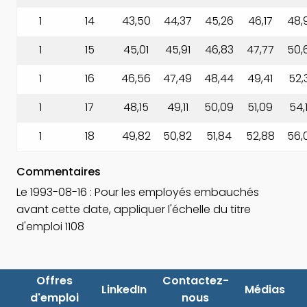
1
14
43,50
44,37
45,26
46,17
48,
1
15
45,01
45,91
46,83
47,77
50,
1
16
46,56
47,49
48,44
49,41
52,
1
17
48,15
49,11
50,09
51,09
54,
1
18
49,82
50,82
51,84
52,88
56,
Commentaires
Le 1993-08-16 : Pour les employés embauchés
avant cette date, appliquer l'échelle du titre
d'emploi 1108
Offres
Contactez-
LinkedIn
Médias
d'emploi
nous