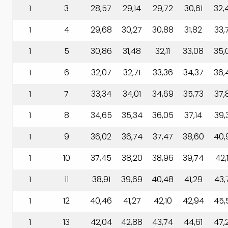
1
3
28,57
29,14
29,72
30,61
32,
1
4
29,68
30,27
30,88
31,82
33,
1
5
30,86
31,48
32,11
33,08
35,
1
6
32,07
32,71
33,36
34,37
36,
1
7
33,34
34,01
34,69
35,73
37,
1
8
34,65
35,34
36,05
37,14
39,
1
9
36,02
36,74
37,47
38,60
40,
1
10
37,45
38,20
38,96
39,74
42,
1
11
38,91
39,69
40,48
41,29
43,
1
12
40,46
41,27
42,10
42,94
45,
1
13
42,04
42,88
43,74
44,61
47,