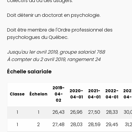
collectifs du ou des usagers.
Doit détenir un doctorat en psychologie.
Doit être membre de l'Ordre professionnel des
psychologues du Québec.
Jusqu'au 1er avril 2019, groupe salarial 768
À compter du 2 avril 2019, rangement 24
Échelle salariale
2019-
2020-
2021-
2022-
202
Classe
Échelon
04-
04-01
04-01
04-01
04-
02
1
1
26,43
26,96
27,50
28,33
30,
1
2
27,48
28,03
28,59
29,45
31,