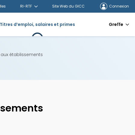
lles
RI-RTF
Site Web du GICC
Connexion
Titres d’emploi, salaires et primes
Greffe
e aux établissements
issements