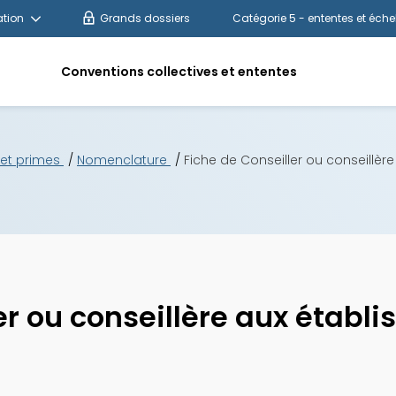
tion
Grands dossiers
Catégorie 5 - ententes et éche
Conventions collectives et ententes
s et primes
Nomenclature
Fiche de Conseiller ou conseillèr
ler ou conseillère aux établ